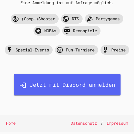
Eine Anmeldung ist auf Anfrage möglich.
track_changes
public
celebration
(Coop-)Shooter
RTS
Partygames
stars
electric_car
MOBAs
Rennspiele
flash_on
mood
military_tech
Special-Events
Fun-Turniere
Preise
Jetzt mit Discord anmelden
login
Home
Datenschutz
/
Impressum